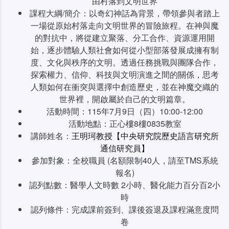
由村落到文明世界
課程大綱/簡介：以奇幻神話為背景，帶領參與者踏上
一場從原始村落走向文明世界的冒險旅程。在神與魔
的對抗中，將從建立聚落、分工合作、資源運用開
始，逐步體驗人類社會如何從小型部落發展成擁有制
度、文化與秩序的文明。透過任務挑戰與團隊合作，
探索權力、信仰、科技與文明演進之間的關係，思考
人類如何在衝突與選擇中創造歷史，並在神魔交織的
世界裡，開啟屬於自己的文明篇章。
活動時間：115年7月9日（四）10:00-12:00
活動地點：正心樓8樓0835教室
講師姓名：
王明珂教授【中央研究院歷史語言研究所
通信研究員】
參加對象：全校職員 (名額限制40人，請至TMS系統
報名)
認列點數：醫學人文時數 2小時、醫化能力百分百2小
時
認列條件：完成課前簽到、課後簽退及課程滿意度問
卷