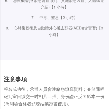
6. 急救概論(含緊急處置原則、實施緊急裝置、人體構造
介紹)【1 小時】
7. 中毒、窒息【2 小時】
8. 心肺復甦術及自動體外心臟去顫器(AED)(含實習)【3
小時】
注意事項
報名成功後，承辦人員會連絡您填寫資料；並於課程
報到當日繳交一吋相片二張、身份證正反面影本一份
(為測驗合格者頒發結業證書使用)。