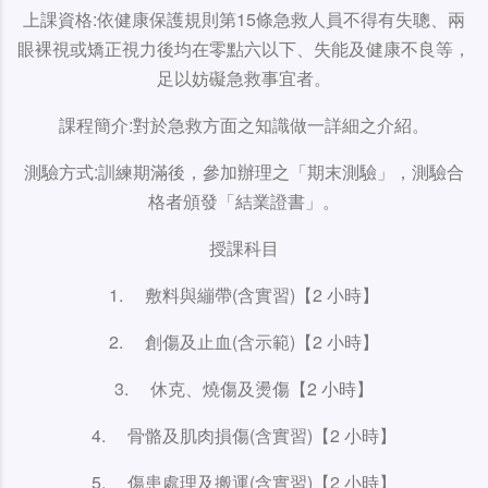
上課資格:依健康保護規則第15條急救人員不得有失聰、兩
眼裸視或矯正視力後均在零點六以下、失能及健康不良等，
足以妨礙急救事宜者。
課程簡介:對於急救方面之知識做一詳細之介紹。
測驗方式:訓練期滿後，參加辦理之「期末測驗」，測驗合
格者頒發「結業證書」。
授課科目
1. 敷料與繃帶(含實習)【2 小時】
2. 創傷及止血(含示範)【2 小時】
3. 休克、燒傷及燙傷【2 小時】
4. 骨骼及肌肉損傷(含實習)【2 小時】
5. 傷患處理及搬運(含實習)【2 小時】